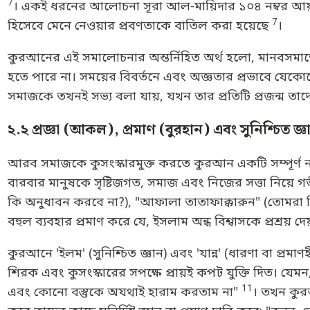
7
। একই ধরনের আলোচনা সূরা আল-মায়িদার ১০৪ নম্বর আয়াত
7
হিসেবে মেনে নেওয়ার প্রবণতাকে বাতিল করা হয়েছে
।
কুরআনের এই সমালোচনার অন্তর্নিহিত অর্থ হলো, মানবসমাজে 
হতে পারে না। সময়ের বিবর্তনে এবং অজ্ঞতার প্রভাবে যেকোনো 
সমাজকে তখনই সভ্য বলা যায়, যখন তার প্রতিটি প্রজন্ম তাদে
২.২ প্রজ্ঞা (আকল), প্রমাণ (বুরহান) এবং সুনিশ্চিত জ্
আরব সমাজকে কুসংস্কারমুক্ত করতে কুরআন একটি সম্পূর্ণ ন
বারবার মানুষকে সৃষ্টিজগত, সমাজ এবং নিজের সত্তা নিয়ে গ
কি অনুধাবন করবে না?), "আফালা তাতাফাক্কারুন" (তোমরা কি 
বহুল ব্যবহার প্রমাণ করে যে, ইসলাম অন্ধ বিশ্বাসকে প্রশ্রয় দে
কুরআনে 'ইলম' (সুনিশ্চিত জ্ঞান) এবং 'যান্ন' (ধারণা বা প্রমা
শিরক এবং কুসংস্কারের সপক্ষে প্রায়ই কপট যুক্তি দিত। য
11
এবং কোনো বস্তুকে অযথাই হারাম করতাম না"
। তখন কুরআ