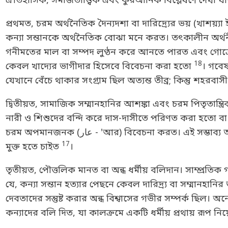
ঐতিহাসিক, সমাজতাত্ত্বিক এবং কুরআনিক বিশ্লেষণে দেখা যায
প্রথমত, চরম অর্থনৈতিক দৈন্যদশা বা দারিদ্র্যের ভয় (খাশয়্
কন্যা সন্তানকে অর্থনৈতিক বোঝা মনে করত। তৎকালীন অর্থনীত
গনীমতের মাল বা সম্পদ লুণ্ঠন করে আনতে পারত এবং গোত্রের
18
কেবল খাদ্যের ভাগীদার হিসেবে বিবেচনা করা হতো
। গবেষ
যেখানে বেঁচে থাকার সংগ্রাম ছিল অত্যন্ত তীব্র; কিন্তু শহরব
দ্বিতীয়ত, সামাজিক সম্মানহানির আশঙ্কা এবং চরম পিতৃতান্ত
নারী ও শিশুদের বন্দি করে দাস-দাসীতে পরিণত করা হতো বা প
চরম অপমানজনক (عار - 'আর) বিবেচনা করত। এই সম্ভাব্য অপমানের ভয়ে অনেক পিতা কন্যা জন্মের পরপরই তাকে হত্যা করে এই 'ঝুঁকি' থেকে
17
মুক্ত হতে চাইত
।
তৃতীয়ত, পৌত্তলিক মানত বা অন্ধ ধর্মীয় বলিদান। সাম্প্রতি
যে, কন্যা সন্তান হত্যার পেছনে কেবল দারিদ্র্য বা সম্মানহ
দেবতাদের সন্তুষ্ট করার অন্ধ বিশ্বাসের গভীর সম্পর্ক ছিল
কন্যাদের বলি দিত, যা কালক্রমে একটি ধর্মীয় প্রথায় রূপ নি