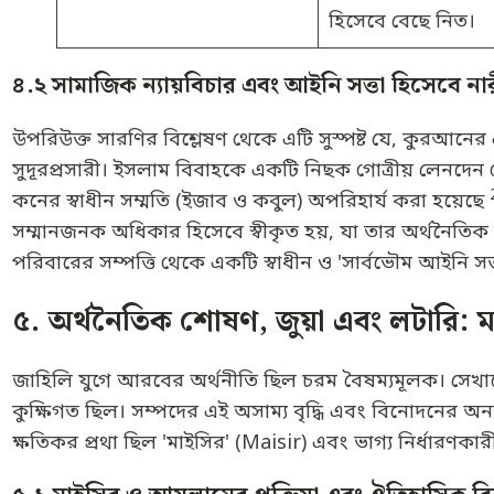
হিসেবে বেছে নিত।
৪.২ সামাজিক ন্যায়বিচার এবং আইনি সত্তা হিসেবে নার
উপরিউক্ত সারণির বিশ্লেষণ থেকে এটি সুস্পষ্ট যে, কুরআনের এ
সুদূরপ্রসারী। ইসলাম বিবাহকে একটি নিছক গোত্রীয় লেনদেন
কনের স্বাধীন সম্মতি (ইজাব ও কবুল) অপরিহার্য করা হয়েছে
সম্মানজনক অধিকার হিসেবে স্বীকৃত হয়, যা তার অর্থনৈতিক 
পরিবারের সম্পত্তি থেকে একটি স্বাধীন ও 'সার্বভৌম আইনি সত্ত
৫. অর্থনৈতিক শোষণ, জুয়া এবং লটারি:
জাহিলি যুগে আরবের অর্থনীতি ছিল চরম বৈষম্যমূলক। সেখানে
কুক্ষিগত ছিল। সম্পদের এই অসাম্য বৃদ্ধি এবং বিনোদনের অন্
ক্ষতিকর প্রথা ছিল 'মাইসির' (Maisir) এবং ভাগ্য নির্ধারণকা