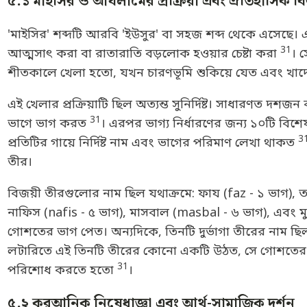
৫.১ মাইসির ও আযলামের প্রক্রিয়া এবং ঐতিহাসিক ব
'মাইসির' শব্দটি আরবি 'ইউসুর' বা সহজ শব্দ থেকে এসেছে।
31
আত্মসাৎ করা বা রাতারাতি বড়লোক হওয়ার চেষ্টা করা
। 
শীতকালে খেলা হতো, যখন চারণভূমি শুকিয়ে যেত এবং খাদ্
এই খেলার প্রক্রিয়াটি ছিল অত্যন্ত সুনির্দিষ্ট। সাধারণত 
31
ভাগে ভাগ করত
। এরপর ভাগ্য নির্ধারণের জন্য ১০টি ব
3
প্রতিটির গায়ে নির্দিষ্ট নাম এবং ভাগের পরিমাণ লেখা থাকত
তীর।
বিজয়ী তীরগুলোর নাম ছিল যথাক্রমে: ফায (faz - ১ ভাগ), ত
নাফিস (nafis - ৫ ভাগ), মাসবাল (masbal - ৬ ভাগ), এবং ম
গোশতের ভাগ পেত। অন্যদিকে, তিনটি দুর্ভাগা তীরের নাম ছ
লটারিতে এই তিনটি তীরের কোনো একটি উঠত, সে গোশতের ক
31
পরিশোধ করতে হতো
।
৫.২ কুরআনিক নিষেধাজ্ঞা এবং আর্থ-সামাজিক দর্শন