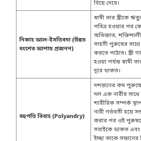
বিয়ে দেবে।
স্বামী তার স্ত্রীকে ঋত
পবিত্র হওয়ার পর 
অভিজাত, শক্তিশালী
নিকাহ আল-ইসতিবদা (উন্নত
সাহসী পুরুষের সাথ
বংশের আশায় প্রজনন)
করতে পাঠাত। স্ত্রী গর
হওয়া পর্যন্ত স্বামী 
দূরে থাকত।
দশজনের কম পুরুষ
দল এক নারীর সাথে 
শারীরিক সম্পর্ক স্
নারী গর্ভবতী হয়ে সন্
বহুপতি বিবাহ (Polyandry)
করার পর ওই পুরুষ
সবাইকে ডাকত এবং
ইচ্ছা তাকে সন্তানের