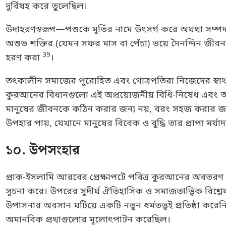
দুর্বিষহ করে তুলেছিল।
উদাহরণস্বরূপ—পশুকে মূর্তির নামে উৎসর্গ করে অযথা সম্পদ নষ
অশুভ শক্তির (যেমন সফর মাস বা পেঁচা) ভয়ে দৈনন্দিন জীব
39
হরণ করা
।
তৎকালীন সমাজের পুরোহিত এবং গোত্রপতিরা নিজেদের স্বার্থ 
কুরআনের বিধানগুলো এই অপ্রয়োজনীয় বিধি-নিষেধ এবং অন্ধবিশ
মানুষের জীবনকে কঠিন করার জন্য নয়, বরং সহজ করার জন্য।
উপহার পায়, যেখানে মানুষের বিবেক ও বুদ্ধি তার প্রাপ্য মর্
১০. উপসংহার
প্রাক-ইসলামি আরবের প্রেক্ষাপটে পবিত্র কুরআনের অবতরণ মা
সূচনা করে। উপরের সুদীর্ঘ ঐতিহাসিক ও সমাজতাত্ত্বিক বিশ্ল
উপাসনার অবসান ঘটিয়ে একটি নতুন ধর্মতত্ত্বই প্রতিষ্ঠা করেনি;
অমানবিক প্রথাগুলোর মূলোৎপাটন করেছিল।