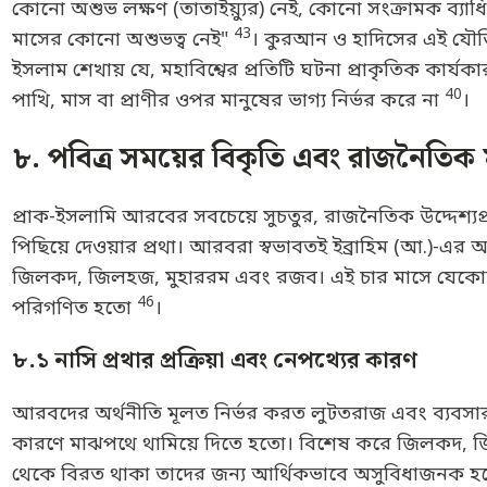
কোনো অশুভ লক্ষণ (তাতাইয়্যুর) নেই, কোনো সংক্রামক ব্যাধি আ
43
মাসের কোনো অশুভত্ব নেই"
। কুরআন ও হাদিসের এই যৌক্তি
ইসলাম শেখায় যে, মহাবিশ্বের প্রতিটি ঘটনা প্রাকৃতিক কার্যক
40
পাখি, মাস বা প্রাণীর ওপর মানুষের ভাগ্য নির্ভর করে না
।
৮. পবিত্র সময়ের বিকৃতি এবং রাজনৈত
প্রাক-ইসলামি আরবের সবচেয়ে সুচতুর, রাজনৈতিক উদ্দেশ্যপ
পিছিয়ে দেওয়ার প্রথা। আরবরা স্বভাবতই ইব্রাহিম (আ.)
জিলকদ, জিলহজ, মুহাররম এবং রজব। এই চার মাসে যেকোনো ধরন
46
পরিগণিত হতো
।
৮.১ নাসি প্রথার প্রক্রিয়া এবং নেপথ্যের কারণ
আরবদের অর্থনীতি মূলত নির্ভর করত লুটতরাজ এবং ব্যবসার ওপ
কারণে মাঝপথে থামিয়ে দিতে হতো। বিশেষ করে জিলকদ, জিল
থেকে বিরত থাকা তাদের জন্য আর্থিকভাবে অসুবিধাজনক হয়