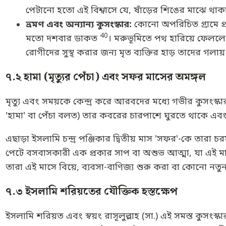
পেটানো হতো এই বিশ্বাসে যে, ষাঁড়ের শিঙের মাঝে থাক
ভ্রমণ এবং অন্যান্য কুসংস্কার:
কোনো অপরিচিত গ্রামে প্
40
মতো দশবার ডাকত
। মরুভূমিতে পথ হারিয়ে ফেলল
রোগীদের সুস্থ করার জন্য মৃত ব্যক্তির হাড় তাদের গলায
৭.২ হামা (মৃত্যুর পেঁচা) এবং সফর মাসের অমঙ্গল
মৃত্যু এবং সময়কে কেন্দ্র করে আরবদের মধ্যে গভীর কুসংস্কা
'হামা' বা পেঁচা বলত) তার কবরের চারপাশে ঘুরতে থাকে এবং 
এছাড়া ইসলামি চন্দ্র পঞ্জিকার দ্বিতীয় মাস 'সফর'-কে ত
পেটে বসবাসকারী এক প্রকার সাপ বা অশুভ আত্মা, যা এই মাস
তারা এই মাসে বিয়ে, ব্যবসা-বাণিজ্য শুরু করা বা কোনো নত
৭.৩ ইসলামি শরিয়তের যৌক্তিক হস্তক্ষেপ
ইসলামি শরিয়ত এবং স্বয়ং রাসূলুল্লাহ (সা.) এই সমস্ত কুসংস