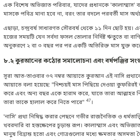
এক বিশেষ অভিজাত পরিবার, যাদের প্রধানকে 'কালাম্মাস' 
মাসকে পবিত্র মানা হবে না, বরং তার বদলে পরবর্তী মাস অর্
এছাড়া, চন্দ্রবর্ষ সাধারণত সৌরবর্ষ থেকে ১১ দিন ছোট হয
হজের সময়টি যেন সর্বদা ফসল তোলার নির্দিষ্ট ঋতুতে বা বাণ
অনুকরণে ২ বা ৩ বছর পর পর একটি অতিরিক্ত মাস যুক্ত করে (I
৮.২ কুরআনের কঠোর সমালোচনা এবং বর্ষপঞ্জির সংস্
সূরা আত-তাওবার ৩৭ নম্বর আয়াতে কুরআন এই নাসি প্রথাক
আয়াতে বলা হয়েছে: "নিশ্চয়ই মাস পিছিয়ে দেওয়া কুফরিরই
করে এবং অন্য বছর একে হারাম করে, যাতে তারা আল্লাহর নির্
47
তারা তাকে হালাল করে নিতে পারে"
।
'নাসি' প্রথা নিষিদ্ধ করার পেছনে গভীর রাজনৈতিক ও ধর্মতাত্ত
খবরদারি বা হস্তক্ষেপের চূড়ান্ত রূপ। কালাম্মাস এবং অভি
মানুষ বিভ্রান্ত হতো এবং গোত্রগুলোর মধ্যে ক্ষমতার অসমতা