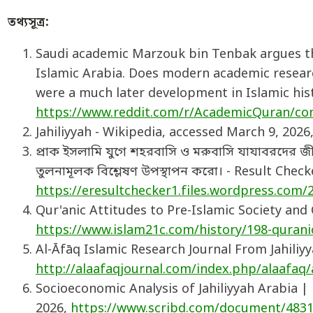
তথ্যসূত্র:
Saudi academic Marzouk bin Tenbak argues th
Islamic Arabia. Does modern academic resear
were a much later development in Islamic hist
https://www.reddit.com/r/AcademicQuran/c
Jahiliyyah - Wikipedia, accessed March 9, 2026
প্রাক ইসলামি যুগে শহরবাসি ও মরুবাসি যাযাবরদের জীব
তুলনামূলক বিশ্লেষণ উপস্থাপন করো। - Result Chec
https://eresultchecker1.files.wordpress.com/2
Qur'anic Attitudes to Pre-Islamic Society and
https://www.islam21c.com/history/198-quranic
Al-Āfāq Islamic Research Journal From Jahiliyy
http://alaafaqjournal.com/index.php/alaafaq
Socioeconomic Analysis of Jahiliyyah Arabia |
2026,
https://www.scribd.com/document/48315