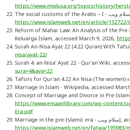
https://www.mwlusa.org/topics/history/herst
https://www.islamweb.net/en/article/152722/
Reform of Mahar Law: An Analysis of the Pre-I
Keluarga Islam, accessed March 9, 2026,
https
Surah An-Nisa Ayat 22 (4:22 Quran) With Tafsi
nisa/ayat-22/
Surah 4: an-Nisa' Ayat 22 - Qur'an Wiki, acces
sura=4&aya=22
Marriage in Islam - Wikipedia, accessed March
Concept of Marriage and Divorce in Pre-Isla
https://www.emaanlibrary.com/wp-content/up
Era.pdf
Marriage i
https://www.islamweb.net/en/fatwa/195983/ma