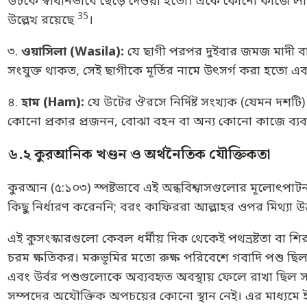
উটকে স্বাধীনভাবে ছেড়ে দেওয়া হতো। একে কোনো কাজে লাগ
35
উল্লেখ রয়েছে
।
৩.
ওয়াসিলা (Wasila):
যে ছাগী পরপর দুইবার জমজ মাদী বাচ্
সংযুক্ত থাকত, সেই ছাগীকে মূর্তির নামে উৎসর্গ করা হতো এ
৪.
হাম (Ham):
যে উটের ঔরসে নির্দিষ্ট সংখ্যক (যেমন দশটি) 
কোনো প্রকার প্রজনন, বোঝা বহন বা অন্য কোনো কাজে ব্যবহ
৬.২ কুরআনিক খণ্ডন ও অর্থনৈতিক যৌক্তিকতা
কুরআন (৫:১০৩) স্পষ্টভাবে এই অন্ধবিশ্বাসগুলোর মূলোৎপাট
কিছু নির্ধারণ করেননি; বরং কাফিররা আল্লাহর ওপর মিথ্যা উ
এই কুসংস্কারগুলো কেবল ধর্মীয় দিক থেকেই পথভ্রষ্টতা বা শ
চরম ক্ষতিকর। মরুভূমির মতো রুক্ষ পরিবেশে গবাদি পশু ছিল মা
এবং উর্বর পশুগুলোকে অব্যবহৃত অবস্থায় ফেলে রাখা ছিল 
সম্পদের অযৌক্তিক অপচয়ের কোনো স্থান নেই। এর মাধ্যমে