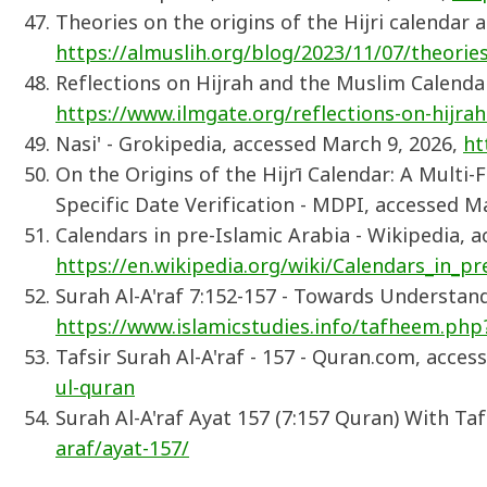
Theories on the origins of the Hijri calendar 
https://almuslih.org/blog/2023/11/07/theories-
Reflections on Hijrah and the Muslim Calenda
https://www.ilmgate.org/reflections-on-hijra
Nasi' - Grokipedia, accessed March 9, 2026,
ht
On the Origins of the Hijrī Calendar: A Mult
Specific Date Verification - MDPI, accessed M
Calendars in pre-Islamic Arabia - Wikipedia, 
https://en.wikipedia.org/wiki/Calendars_in_pr
Surah Al-A'raf 7:152-157 - Towards Understand
https://www.islamicstudies.info/tafheem.ph
Tafsir Surah Al-A'raf - 157 - Quran.com, acce
ul-quran
Surah Al-A'raf Ayat 157 (7:157 Quran) With Ta
araf/ayat-157/