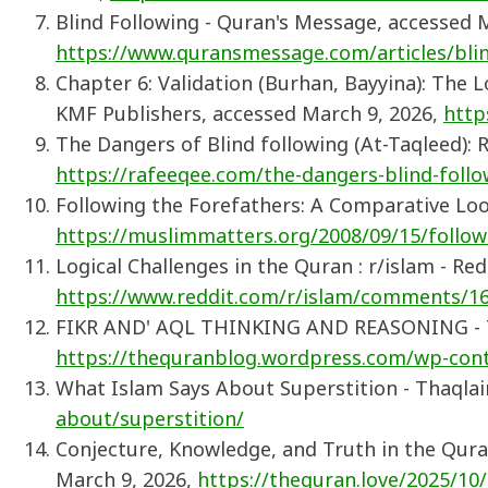
Blind Following - Quran's Message, accessed 
https://www.quransmessage.com/articles/b
Chapter 6: Validation (Burhan, Bayyina): The L
KMF Publishers, accessed March 9, 2026,
http
The Dangers of Blind following (At-Taqleed):
https://rafeeqee.com/the-dangers-blind-follo
Following the Forefathers: A Comparative Loo
https://muslimmatters.org/2008/09/15/follow
Logical Challenges in the Quran : r/islam - Re
https://www.reddit.com/r/islam/comments/16l
FIKR AND' AQL THINKING AND REASONING - Th
https://thequranblog.wordpress.com/wp-cont
What Islam Says About Superstition - Thaqlai
about/superstition/
Conjecture, Knowledge, and Truth in the Qura
March 9, 2026,
https://thequran.love/2025/10/