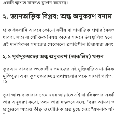
একটি শ্বাশত মানদণ্ড স্থাপন করেছে।
২. জ্ঞানতাত্ত্বিক বিপ্লব: অন্ধ অনুকরণ বনাম য
প্রাক-ইসলামি আরবে কোনো ধর্মীয় বা সামাজিক প্রথার বৈধত
ধারণা, সত্য বা যৌক্তিক বিষয় তাদের সামনে উপস্থাপিত হলে তার
এই মানসিকতা সমাজের যেকোনো প্রগতিশীল চিন্তাধারা এবং বুদ্ধ
২.১ পূর্বপুরুষদের অন্ধ অনুকরণ (তাকলিদ) খণ্ডন
কুরআন বারবার তৎকালীন সমাজের এই যুক্তিবর্জিত মানসি
মূর্তিপূজা এবং কুসংস্কারাচ্ছন্ন প্রথাগুলোর পক্ষে সাফাই গা
10
।
সূরা আল-বাকারার ১৭০ নম্বর আয়াতে এই মানসিকতার একটি প্র
তার অনুসরণ করো, তখন তারা দম্ভভরে বলে, "বরং আমরা 
প্রত্যুত্তরে অত্যন্ত তীক্ষ্ণ ও যৌক্তিক প্রশ্ন ছুড়ে দেয়: 