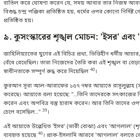
বাতিল করে ঘোষণা করেন যে, সময় আবার তার নিজস্ব আবর্ত
বিশুদ্ধ চন্দ্র পঞ্জিকা প্রতিষ্ঠিত হয়, ধর্মের ওপর কোনো নির্
প্রতিষ্ঠিত হয়।
৯. কুসংস্কারের শৃঙ্খল মোচন: 'ইসর' এবং 
জাহিলিয়্যাতের যুগের এই বিচিত্র প্রথা, ভিত্তিহীন ধর্মীয
বেঁধে রেখেছিল। তারা নিজেদের তৈরি করা এই শৃঙ্খল বা বেড়া
40
স্বাধীনতাকে সম্পূর্ণ রুদ্ধ করে দিয়েছিল
।
কুরআন সূরা আল-আরাফের ১৫৭ নম্বর আয়াতে রাসূলুল্লাহ (সা.
করেছে। আয়াতে বলা হয়েছে: "...তিনি তাদেরকে সৎকাজের নির
করেন এবং অপবিত্র বস্তু হারাম করেন। আর তিনি তাদের ওপর
39
চেপে বসেছিল..."
।
এই আয়াতে উল্লেখিত 'ইসর' (ভারী বোঝা) এবং 'আগলাল' (শৃ
40
ব্যবহৃত হয়েছে
। প্রাক-ইসলামি আরবে 'আগলাল' বলতে বোঝ