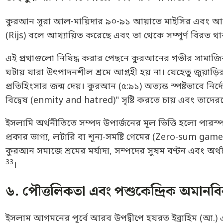
কুরআন সূরা আল-মায়িদার ৯০-৯১ আয়াতে মাইসির এবং আযলা
(Rijs) বলে আখ্যায়িত করেছে এবং তা থেকে সম্পূর্ণ বিরত থা
এই প্রথাগুলো নিষিদ্ধ করার পেছনে কুরআনের গভীর সামাজিক এব
ঘটায় যারা উৎপাদনশীল শ্রমে আগ্রহী হয় না। যেহেতু জুয়াড়ি
প্রতিহিংসার জন্ম দেয়। কুরআন (৫:৯১) অত্যন্ত স্পষ্টভাবে নি
বিদ্বেষ (enmity and hatred)" সৃষ্টি করতে চায় এবং তাদের
ইসলামি অর্থনীতিতে সম্পদ উপার্জনের মূল ভিত্তি হলো পারস
প্রকার ভাগ্য, লটারি বা শূন্য-সমষ্টি গেমের (Zero-sum gam
কুরআন সমাজে শ্রমের মর্যাদা, সম্পদের সুষম বণ্টন এবং অর্থনৈ
33
।
৬. পৌত্তলিকতা এবং পশুকেন্দ্রিক অমানবি
ইসলাম আগমনের পূর্বে আরব উপদ্বীপে হযরত ইব্রাহিম (আ.) এব