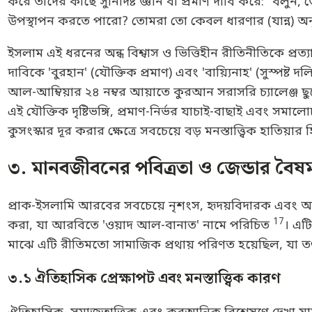
করে তাদের কাছে সুনির্দিষ্ট জ্ঞান বা প্রমাণ দাবি করে: "ব
উপস্থাপন করতে পারো? তোমরা তো কেবল ধারণার (যান্ন) 
ইসলাম এই ধরনের অন্ধ বিশ্বাস ও ভিত্তিহীন রীতিনীতিকে প্র
দাবিকে 'বুরহান' (যৌক্তিক প্রমাণ) এবং 'বায়্যিনাহ' (সুস্পষ্ট 
আল-আম্বিয়ার ২৪ নম্বর আয়াতে কুরআন সরাসরি চ্যালেঞ্জ ছুড
এই যৌক্তিক দৃষ্টিভঙ্গি, প্রমাণ-নির্ভর যাচাই-বাছাই এবং স
কুসংস্কার দূর করার ক্ষেত্রে সবচেয়ে বড় মনস্তাত্ত্বিক হাতি
৩. মানবজীবনের পবিত্রতা ও জেন্ডার বৈষম্
প্রাক-ইসলামি আরবের সবচেয়ে নৃশংস, হৃদয়বিদারক এবং অম
17
করা, যা আরবিতে 'ওয়াদ আল-বানাত' নামে পরিচিত
। এট
মাঝে এটি রীতিমতো সামাজিক প্রথায় পরিণত হয়েছিল, যা 
৩.১ ঐতিহাসিক প্রেক্ষাপট এবং মনস্তাত্ত্বিক কারণ