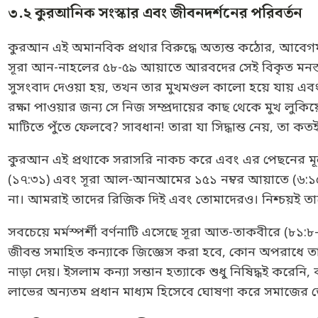
৩.২ কুরআনিক সংস্কার এবং জীবনদর্শনের পরিবর্তন
কুরআন এই অমানবিক প্রথার বিরুদ্ধে অত্যন্ত কঠোর, আবেগময় 
সূরা আন-নাহলের ৫৮-৫৯ আয়াতে আরবদের সেই বিকৃত মনস্তত্ত্
সুসংবাদ দেওয়া হয়, তখন তার মুখমণ্ডল কালো হয়ে যায় এবং স
রক্ষা পাওয়ার জন্য সে নিজ সম্প্রদায়ের কাছ থেকে মুখ লুকি
মাটিতে পুঁতে ফেলবে? সাবধান! তারা যা সিদ্ধান্ত নেয়, তা কতই 
কুরআন এই প্রথাকে সরাসরি নাকচ করে এবং এর পেছনের মূল
(১৭:৩১) এবং সূরা আল-আনআমের ১৫১ নম্বর আয়াতে (৬:১৫১) 
না। আমরাই তাদের রিজিক দিই এবং তোমাদেরও। নিশ্চয়ই ত
সবচেয়ে মর্মস্পর্শী বর্ণনাটি এসেছে সূরা আত-তাকবীরে (৮১:
জীবন্ত সমাহিত কন্যাকে জিজ্ঞেস করা হবে, কোন অপরাধে তা
নাড়া দেয়। ইসলাম কন্যা সন্তান হত্যাকে শুধু নিষিদ্ধই করেন
লাভের অন্যতম প্রধান মাধ্যম হিসেবে ঘোষণা করে সমাজের জেন