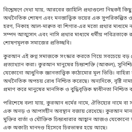
বিশ্লেষণে দেখা যায়, আরবের জাহিলি প্রথাগুলো নিছকই কিছু
অর্থনৈতিক শোষণ এবং মনস্তাত্ত্বিক ভয়ের এক সুপরিকল্পিত 
হরণ, নিকাহ আল-মাক্বত বা শিগার-এর মতো প্রথার মাধ্যমে না
সম্পদ আত্মসাৎ এবং নাসি প্রথার মাধ্যমে ধর্মীয় পবিত্রতাক
শোষণমূলক সমাজের প্রতিচ্ছবি।
কুরআন এই রুগ্ন সমাজকে সংস্কার করতে গিয়ে সবচেয়ে বড়
প্রত্যাখ্যান করা। কুরআন মানুষের চিন্তাশক্তি (আকল), সুনিশ্
যেকোনো আধুনিক জ্ঞানতাত্ত্বিক কাঠামোর মূল ভিত্তি। বাহিরা
অর্থনৈতিক অপচয় রোধ নিশ্চিত করেছে। অন্যদিকে, বৃষ্টি নাম
প্রমাণ করে মানুষের মানসিক ও বুদ্ধিবৃত্তিক স্বাধীনতা নিশ্চিত
পরিশেষে বলা যায়, কুরআন ধর্মের নামে, ঐতিহ্যের নামে বা স
এক অনড় ও আপসহীন অবস্থান বজায় রেখেছে। কুরআন মানবজা
মুক্তির বার্তা ও যৌক্তিক চিন্তাধারার আহ্বান আজও যেকোনো য
এক অকাট্য মানদণ্ড হিসেবে চিরভাস্বর হয়ে আছে।