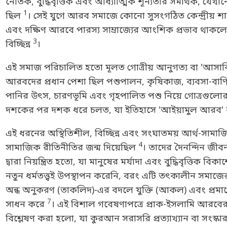
নৈতিক, বুদ্ধিবৃত্তিক এবং আধ্যাত্মিক শূন্যতার সমার্থক, যে
1
ছিল
। সেই যুগে আরব সমাজে কোনো সুসংগঠিত কেন্দ্রীয় শ
এবং দক্ষিণ আরবে পারস্য সাম্রাজ্যের আংশিক প্রভাব থাকলেও
3
বিচ্ছিন্ন
।
এই সমাজ পরিচালিত হতো মূলত গোত্রীয় আনুগত্য বা 'আসাবিয়
আরবদের প্রধান পেশা ছিল পশুপালন, কৃষিকাজ, ব্যবসা-বা
পানির উৎস, চারণভূমি এবং গৃহপালিত পশু নিয়ে গোত্রগুলোর 
দশকের পর দশক ধরে চলত, যা ইতিহাসে 'আইয়ামুল আরব' 
এই ধরনের অস্থিতিশীল, বিচ্ছিন্ন এবং সংঘাতময় আর্থ-সামা
4
সামাজিক রীতিনীতির জন্ম দিয়েছিল
। তাদের দৈনন্দিন জীবন,
দ্বারা নিয়ন্ত্রিত হতো, যা মানুষের মর্যাদা এবং বুদ্ধিবৃত্তিক বিক
নতুন ধর্মতত্ত্বই উপস্থাপন করেনি, বরং এটি তৎকালীন সমাজ
অন্ধ অনুকরণ (তাকলিদ)-এর বদলে যুক্তি (আকল) এবং প্রমাণের
7
সাধন করে
। এই বিশাল গবেষণাপত্রে প্রাক-ইসলামি আরবের এম
বিশ্লেষণ করা হলো, যা কুরআন সরাসরি প্রত্যাখ্যান বা সংস্