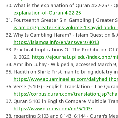
What is the explanation of Quran 4:22-25? - 
explanation-of-Quran-4-22-25
Fourteenth Greater Sin: Gambling | Greater Sin
islam.org/greater-sins-volume-1-sayyid-abdul
Why Is Gambling Haram? - Islam Question & A
https://islamqa.info/en/answers/4013
Practical Implications Of The Prohibition Of 
9, 2026,
https://ejournal.upi.edu/index.php/m
Amr ibn Luhay - Wikipedia, accessed March 9,
Hadith on Shirk: First man to bring idolatry in
https://www.abuaminaelias.com/dailyhadithon
Verse (5:103) - English Translation - The Qura
https://corpus.quran.com/translation.jsp?ch
Quran 5:103 in English Compare Multiple Trans
https://www.quranv.com/en/5/103/
regarding 5:103 and 6:143, 6:144 - Quran's Me