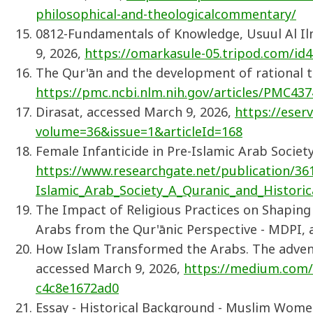
philosophical-and-theologicalcommentary/
0812-Fundamentals of Knowledge, Usuul Al 
9, 2026,
https://omarkasule-05.tripod.com/id4
The Qur'ān and the development of rational t
https://pmc.ncbi.nlm.nih.gov/articles/PMC437
Dirasat, accessed March 9, 2026,
https://eserv
volume=36&issue=1&articleId=168
Female Infanticide in Pre-Islamic Arab Societ
https://www.researchgate.net/publication/36
Islamic_Arab_Society_A_Quranic_and_Historic
The Impact of Religious Practices on Shaping 
Arabs from the Qur'ānic Perspective - MDPI, 
How Islam Transformed the Arabs. The adven
accessed March 9, 2026,
https://medium.com
c4c8e1672ad0
Essay - Historical Background - Muslim Women