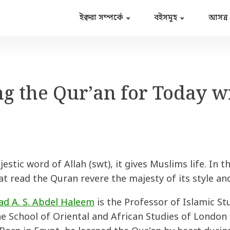
ইক্বরা সম্পর্কে
বইসমূহ
আসন্ন
ng the Qur’an for Today w
estic word of Allah (swt), it gives Muslims life. In 
t read the Quran revere the majesty of its style an
 A. S. Abdel Haleem
is the Professor of Islamic St
he School of Oriental and African Studies of London U