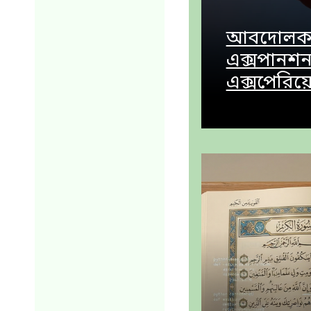
আবদোলকার
এক্সপানশন
এক্সপেরিয়ে