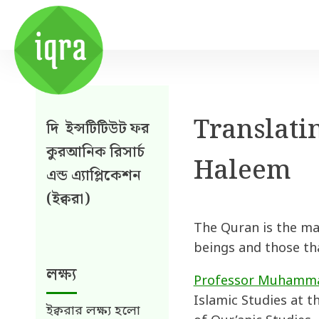
Translati
দি ইন্সটিটিউট ফর
কুরআনিক রিসার্চ
Haleem
এন্ড এ্যাপ্লিকেশন
(ইক্বরা)
The Quran is the maj
beings and those tha
লক্ষ্য
Professor Muhammad
Islamic Studies at t
ইক্বরার লক্ষ্য হলো