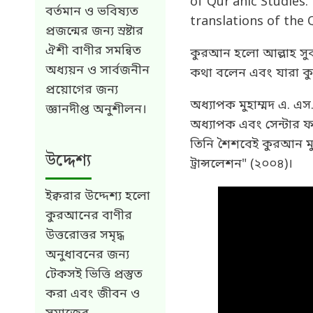
of Qur’anic Studies.
বর্তমান ও ভবিষ্যত
translations of the 
প্রজন্মের জন্য স্রষ্টার
ঐশী বাণীর সমন্বিত
কুরআন হলো আল্লাহ সুবহ
অধ্যয়ন ও সার্বজনীন
কথা বলেন এবং যারা কুর
প্রয়োগের জন্য
অধ্যাপক মুহাম্মদ এ. এস
জ্ঞানদীপ্ত অনুশীলন।
অধ্যাপক এবং সেন্টার 
তিনি শৈশবেই কুরআন মু
উদ্দেশ্য
ট্রান্সলেশন" (২০০৪)।
ইক্বরার উদ্দেশ্য হলো
কুরআনের বাণীর
উত্তরোত্তর সমৃদ্ধ
অনুধাবনের জন্য
টেকসই ভিত্তি প্রস্তুত
করা এবং জীবন ও