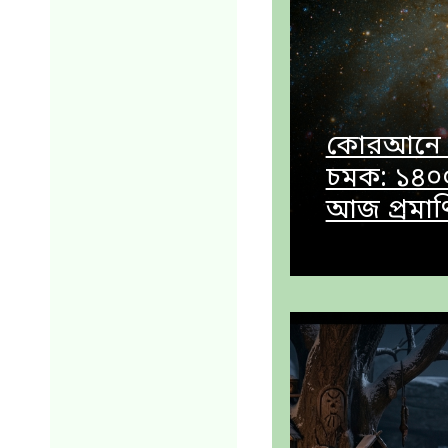
কোরআনে মহ
চমক: ১৪০
আজ প্রমা