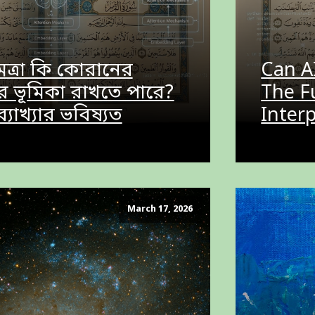
্ধিমত্রা কি কোরানের
Can A
র ভূমিকা রাখতে পারে?
The F
যাখ্যার ভবিষ্যত
Inter
March 17, 2026