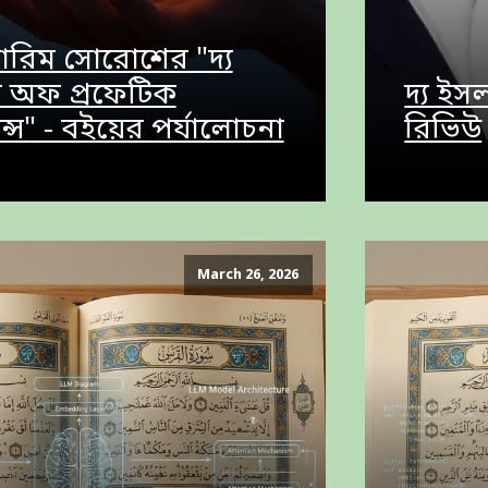
িম সোরোশের "দ্য
 অফ প্রফেটিক
দ্য ইস
ন্স" - বইয়ের পর্যালোচনা
রিভিউ
March 26, 2026