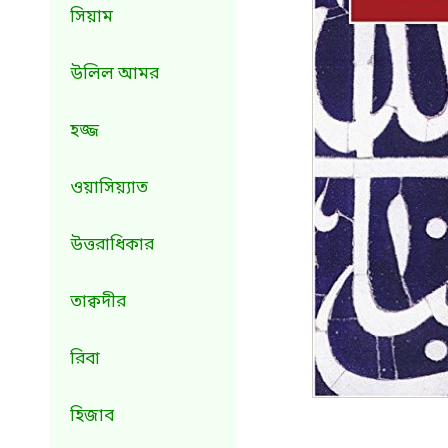
সিয়াম
উলিল আমর
হজ্জ
ওয়াসিয়্যাত
উত্তরাধিকার
তাক্বদীর
রিবা
হিজাব