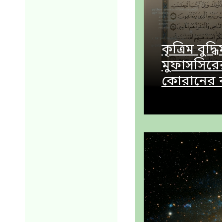
কৃত্রিম বুদ
মুফাসসিরে
কোরানের ব্