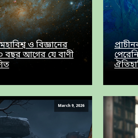
াবিশ্ব ও বিজ্ঞানের
প্রাচ
০ বছর আগের যে বাণী
পেরেন
ণিত
ঐতিহা
March 9, 2026