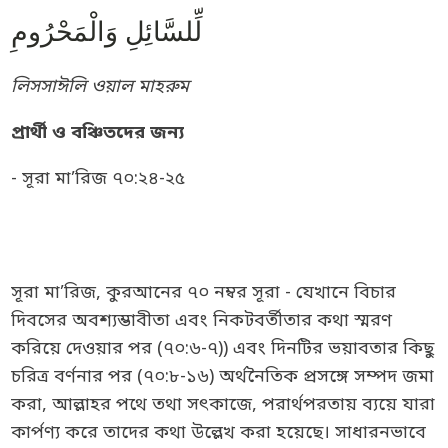
لِّلسَّائِلِ وَالْمَحْرُومِ
লিসসাঈলি ওয়াল মাহরুম
প্রার্থী ও বঞ্চিতদের জন্য
- সূরা মা’রিজ ৭০:২৪-২৫
সূরা মা’রিজ, ‍কুরআনের ৭০ নম্বর সূরা - যেখানে বিচার
দিবসের অবশ্যম্ভাবীতা এবং নিকটবর্তীতার কথা স্মরণ
করিয়ে দেওয়ার পর (৭০:৬-৭)) এবং দিনটির ভয়াবতার কিছু
চরিত্র বর্ণনার পর (৭০:৮-১৬) অর্থনৈতিক প্রসঙ্গে সম্পদ জমা
করা, আল্লাহর পথে তথা সৎকাজে, পরার্থপরতায় ব্যয়ে যারা
কার্পণ্য করে তাদের কথা উল্লেখ করা হয়েছে। সাধারনভাবে