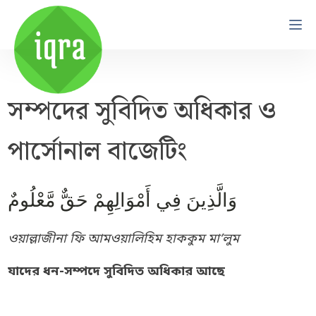
সম্পদের সুবিদিত অধিকার ও
পার্সোনাল বাজেটিং
وَالَّذِينَ فِي أَمْوَالِهِمْ حَقٌّ مَّعْلُومٌ
ওয়াল্লাজীনা ফি আমওয়ালিহিম হাককুম মা’লুম
যাদের ধন-সম্পদে সুবিদিত অধিকার আছে