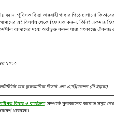
 জ্ঞান, পুঁথিগত বিদ্যা ভারবাহী গাধার পিঠে চাপানো কিতাব
হ আমাদের এই বিপর্যয় থেকে হিফাযত করুন, তিনিই একমাত্র হ
র্মশীল বান্দাদের মধ্যে অর্ন্তভূক্ত করুন যারা সৎকাজে ঐকবদ
ম্বর ২০২৩
ি ইন্সটিটিউট ফর কুরআনিক রিসার্চ এন্ড এ্যাপ্লিকেশন (দি ইক্বরা)
মষ্টিগত বিষয় ও কার্যক্রম
’ সম্পর্কে কুরআনের আয়াত সমূহ দেখ
রামর্শ থাকলো।