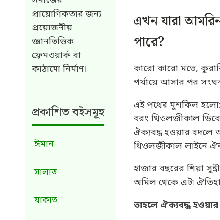
সমাজের
প্রায়োগিকতার জন্য
এখন যারা আমরিন 
প্রয়োজনীয়
পারে?
জ্ঞানভিত্তিক
ফ্রেমওয়ার্ক বা
কারো কারো মতে, কুরানিক 
কাঠামো নির্মাণ।
পর্যায়ে আসার পর সংঘব
এই পথের মুশকিল হলো: 
প্রকাশিত বইসমূহ
বরং থিওলজীকাল ডিবেটের
ঐক্যবদ্ধ হওয়ার বদলে আ
ঈমান
থিওলজীকাল লাইনে ঐক্য
হাজার বছরের শিয়া সুন্ন
সালাত
অমিল থেকে এটা ঐতিহাস
যাকাত
তাহলে ঐক্যবদ্ধ হওয়ার 