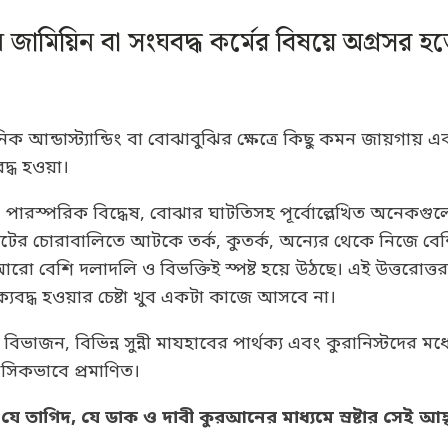
জামিয়িন বা সংঘবদ্ধ কর্মের বিষয়ে অগ্রসর হ
আন্ডাস্ট্যান্ডিং বা বোঝাবুঝির ক্ষেত্রে কিছু কমন জায়গায় একম
দ্ধ হওয়া।
পারস্পরিক বিদ্ধেষ, বোঝার ঘাটতিসহ পূর্বোল্লেখিত অনেকগু
 চোরাবালিতে আটকে তর্ক, কুতর্ক, অন্যের থেকে নিজে বেশি ব
রো বেশি দলাদলি ও বিভক্তিই স্পষ্ট হয়ে উঠছে। এই উত্তরোত্তর
বদ্ধ হওয়ার চেষ্টা খুব একটা কাজে আসবে না।
ী বিভাজন, বিভিন্ন সুন্নী মাযহাবের পার্থক্য এবং কুরানিস্ট
িকভাবে প্রমাণিত।
যে তাগিদ, যে ডাক ও দাবী কুরআনের মাধ্যমে স্রষ্টার সেই 