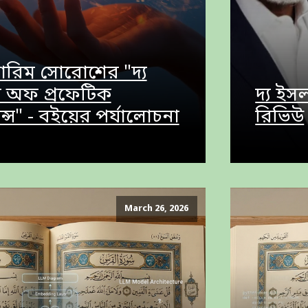
িম সোরোশের "দ্য
 অফ প্রফেটিক
দ্য ইস
ন্স" - বইয়ের পর্যালোচনা
রিভিউ
March 26, 2026