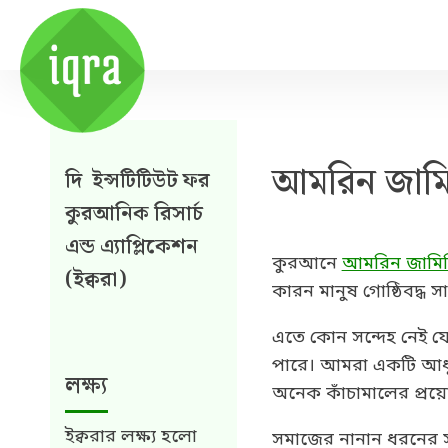
আমরিন জামিয়
দি ইন্সটিটিউট ফর
কুরআনিক রিসার্চ
এন্ড এ্যাপ্লিকেশন
কুরআনে
আমরিন জামি
(ইক্বরা)
কারন মানুষ গোষ্ঠিবদ্ধ
এতে কোন সন্দেহ নেই য
পারে। আমরা একটি আধুন
লক্ষ্য
অনেক কাঁচামালের প্রয়
ইক্বরার লক্ষ্য হলো
সমাজের নানান ধরনের স