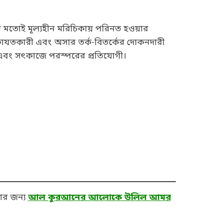
ের মতোই মূল্যহীন মরিচিকায় পরিনত হওয়ার
িফাযতকারী এবং অসার তর্ক-বিতর্কের দোকনদারী
্ধ এবং সৎকাজে পরস্পরের প্রতিযোগী।
ার জন্য
আল কুরআনের আলোকে উলিল আমর