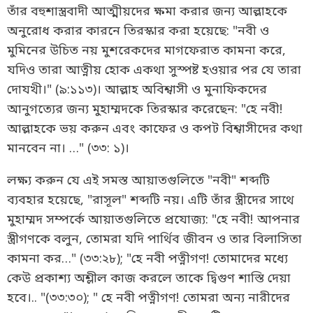
তাঁর বহুশাস্ত্রবাদী আত্মীয়দের ক্ষমা করার জন্য আল্লাহকে
অনুরোধ করার কারনে তিরস্কার করা হয়েছে: "নবী ও
মুমিনের উচিত নয় মুশরেকদের মাগফেরাত কামনা করে,
যদিও তারা আত্নীয় হোক একথা সুস্পষ্ট হওয়ার পর যে তারা
দোযখী।" (৯:১১৩)। আল্লাহ অবিশ্বাসী ও মুনাফিকদের
আনুগত্যের জন্য মুহাম্মদকে তিরস্কার করেছেন: "হে নবী!
আল্লাহকে ভয় করুন এবং কাফের ও কপট বিশ্বাসীদের কথা
মানবেন না। …" (৩৩: ১)।
লক্ষ্য করুন যে এই সমস্ত আয়াতগুলিতে "নবী" শব্দটি
ব্যবহার হয়েছে, "রাসূল" শব্দটি নয়। এটি তাঁর স্ত্রীদের সাথে
মুহাম্মদ সম্পর্কে আয়াতগুলিতে প্রযোজ্য: "হে নবী! আপনার
স্ত্রীগণকে বলুন, তোমরা যদি পার্থিব জীবন ও তার বিলাসিতা
কামনা কর…" (৩৩:২৮); "হে নবী পত্নীগণ! তোমাদের মধ্যে
কেউ প্রকাশ্য অশ্লীল কাজ করলে তাকে দ্বিগুণ শাস্তি দেয়া
হবে।.. "(৩৩:৩০); " হে নবী পত্নীগণ! তোমরা অন্য নারীদের