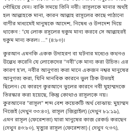
পৌছিয়ে দেন। বাকি সময়ে তিনি নবী। রাসূলকে মানার অর্থই
হল আল্লাহকে মানা, কারন আল্লাহ রাসূলের কাছে পাঠানো
বাণীর মাধ্যমেই মানুষকে আদেশ, নিষেধ ও উপদেশ দিয়ে
থাকেন : "যে লোক রসূলের হুকুম মান্য করবে সে আল্লাহরই
হুকুম মান্য করল। …" (৪:৮০)।
কুরআন এমনকি একক উদাহরণ বা ঘটনার মধ্যেও কখনও
উল্লেখ করেনি যে লোকেদের ''নবী''কে মান্য করা উচিত। এর
কারণ হ'ল, নবীর আনুগত্য করা মানে একজন নশ্বর মানুষের
আনুগত্য করা, যিনি মানবিক কারনে ভুল ঠিক উভয়ই
ছিলেন। যে কারণে কুরআনে ভুলের কারনে নবী মুহাম্মদকে
তিরস্কার করা হয়েছে, কিন্তু কোথাও রাসূলকে নয়।
কুরআনের "রাসূল" শব্দ বেশ কয়েকটি অর্থ বোঝায়: মুহাম্মদ
নিজেই (দেখুন ৩৩:৪০), রাসূল (জিব্রাইল) (দেখুন ৮১:১৯),
এমন রাসূল (ফেরেশতা) যারা মানুষের কাজ রেকর্ড করছেন
(দেখুন ৪৩:৮০), মৃত্যুর রাসূল (ফেরেশতা) ( দেখুন ৭:৩৭),