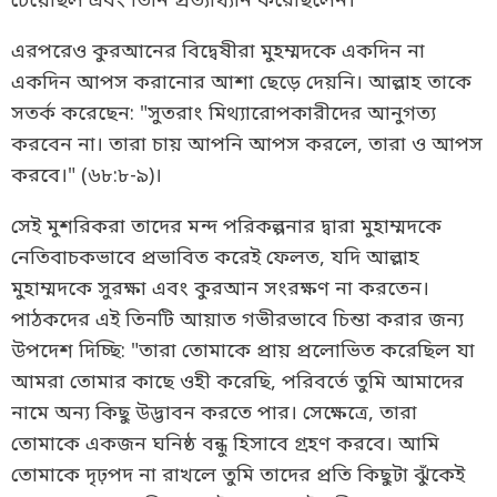
চেয়েছিল এবং তিনি প্রত্যাখ্যান করেছিলেন।
এরপরেও কুরআনের বিদ্বেষীরা মুহম্মদকে একদিন না
একদিন আপস করানোর আশা ছেড়ে দেয়নি। আল্লাহ তাকে
সতর্ক করেছেন: "সুতরাং মিথ্যারোপকারীদের আনুগত্য
করবেন না। তারা চায় আপনি আপস করলে, তারা ও আপস
করবে।" (৬৮:৮-৯)।
সেই মুশরিকরা তাদের মন্দ পরিকল্পনার দ্বারা মুহাম্মদকে
নেতিবাচকভাবে প্রভাবিত করেই ফেলত, যদি আল্লাহ
মুহাম্মদকে সুরক্ষা এবং কুরআন সংরক্ষণ না করতেন।
পাঠকদের এই তিনটি আয়াত গভীরভাবে চিন্তা করার জন্য
উপদেশ দিচ্ছি: "তারা তোমাকে প্রায় প্রলোভিত করেছিল যা
আমরা তোমার কাছে ওহী করেছি, পরিবর্তে তুমি আমাদের
নামে অন্য কিছু উদ্ভাবন করতে পার। সেক্ষেত্রে, তারা
তোমাকে একজন ঘনিষ্ঠ বন্ধু হিসাবে গ্রহণ করবে। আমি
তোমাকে দৃঢ়পদ না রাখলে তুমি তাদের প্রতি কিছুটা ঝুঁকেই