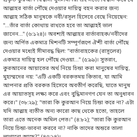
আল্লাহর বার্তা পৌঁছে দেওয়ার দায়িত্ব বহন করার জন্য
আল্লাহ সঠিক মানুষকে নবী/রসূল হিসেবে বেছে নিয়েছেন:
"…তাঁর বার্তা কোথায় রাখতে হবে তা আল্লাহই ভাল
জানেন…" (৬:১২৪)। অবশ্যই আল্লাহর বার্তাবাহক/নবীদের
জন্য অর্পিত একমাত্র মিশনটি সম্পূর্ণরূপে ঐশী বার্তা পৌঁছে
দেওয়ার মধ্যেই সীমাবদ্ধ ছিল: "বার্তাবাহকের (রাসূলের)
একমাত্র দায়িত্ব হল পৌঁছে দেওয়া…" (৫:৯৯)। সুতরাং,
কুরআনের আয়াতের অর্থ নিয়ে চিন্তা করা মানুষের দায়িত্ব,
মুহাম্মদের নয়: "এটি একটি বরকতময় কিতাব, যা আমি
আপনার প্রতি বরকত হিসেবে অবতীর্ণ করেছি, যাতে মানুষ
এর আয়াতসূহ লক্ষ্য করে এবং বুদ্ধিমানগণ যেন তা অনুধাবন
করে।" (৩৮:২৯); "তারা কি কুরআন নিয়ে চিন্তা করে না? এটা
যদি আল্লাহ ব্যতীত অন্য কারো কাছ থেকে হতো, তাহলে
তারা এতে অনেক অমিল পেত।" (৪:৮২); "তারা কি কুরআন
নিয়ে চিন্তা-ভাবনা করবে না? নাকি তাদের অন্তরে তালা
লাগানো আছে?" (৪৭:২৪)।