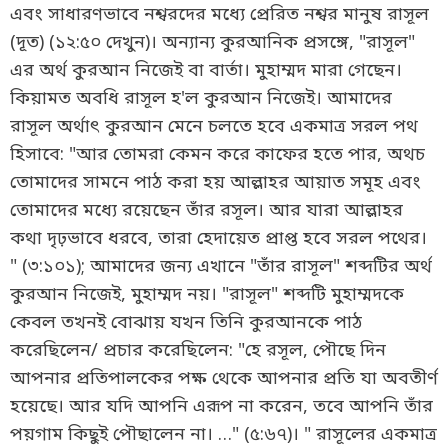
এবং সাধারণভাবে নশ্বরদের মধ্যে প্রেরিত নশ্বর মানুষ রাসূল
(দূত) (১২:৫০ দেখুন)। অন্যান্য কুরআনিক প্রসঙ্গে, "রাসূল"
এর অর্থ কুরআন নিজেই বা বার্তা। মুহাম্মদ মারা গেছেন।
কিয়ামত অবধি রাসূল হ'ল কুরআন নিজেই। আমাদের
রাসূল অর্থাৎ কুরআন মেনে চলতে হবে একমাত্র সরল পথ
হিসাবে: "আর তোমরা কেমন করে কাফের হতে পার, অথচ
তোমাদের সামনে পাঠ করা হয় আল্লাহর আয়াত সমূহ এবং
তোমাদের মধ্যে রয়েছেন তাঁর রসূল। আর যারা আল্লাহর
কথা দৃঢ়ভাবে ধরবে, তারা হেদায়েত প্রাপ্ত হবে সরল পথের।
" (৩:১০১); আমাদের জন্য এখানে "তাঁর রাসূল" শব্দটির অর্থ
কুরআন নিজেই, মুহাম্মদ নয়। "রাসূল" শব্দটি মুহাম্মদকে
কেবল তখনই বোঝায় যখন তিনি কুরআনকে পাঠ
করেছিলেন/ প্রচার করেছিলেন: "হে রসূল, পৌছে দিন
আপনার প্রতিপালকের পক্ষ থেকে আপনার প্রতি যা অবতীর্ণ
হয়েছে। আর যদি আপনি এরূপ না করেন, তবে আপনি তাঁর
পয়গাম কিছুই পৌছালেন না। …" (৫:৬৭)। " রাসূলের একমাত্র