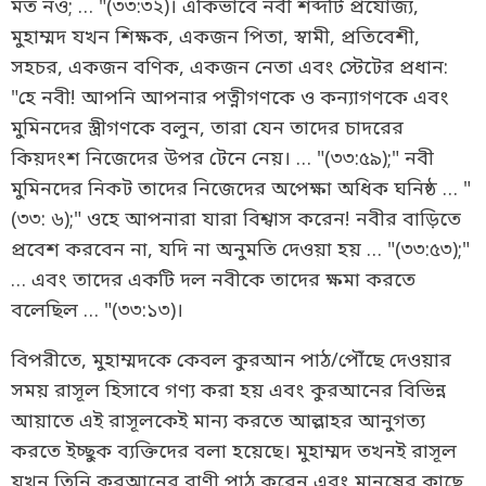
মত নও; … "(৩৩:৩২)। একিভাবে নবী শব্দটি প্রযোজ্য,
মুহাম্মদ যখন শিক্ষক, একজন পিতা, স্বামী, প্রতিবেশী,
সহচর, একজন বণিক, একজন নেতা এবং স্টেটের প্রধান:
"হে নবী! আপনি আপনার পত্নীগণকে ও কন্যাগণকে এবং
মুমিনদের স্ত্রীগণকে বলুন, তারা যেন তাদের চাদরের
কিয়দংশ নিজেদের উপর টেনে নেয়। … "(৩৩:৫৯);" নবী
মুমিনদের নিকট তাদের নিজেদের অপেক্ষা অধিক ঘনিষ্ঠ … "
(৩৩: ৬);" ওহে আপনারা যারা বিশ্বাস করেন! নবীর বাড়িতে
প্রবেশ করবেন না, যদি না অনুমতি দেওয়া হয় … "(৩৩:৫৩);"
… এবং তাদের একটি দল নবীকে তাদের ক্ষমা করতে
বলেছিল … "(৩৩:১৩)।
বিপরীতে, মুহাম্মদকে কেবল কুরআন পাঠ/পৌঁছে দেওয়ার
সময় রাসূল হিসাবে গণ্য করা হয় এবং কুরআনের বিভিন্ন
আয়াতে এই রাসূলকেই মান্য করতে আল্লাহর আনুগত্য
করতে ইচ্ছুক ব্যক্তিদের বলা হয়েছে। মুহাম্মদ তখনই রাসূল
যখন তিনি কুরআনের বাণী পাঠ করেন এবং মানুষের কাছে