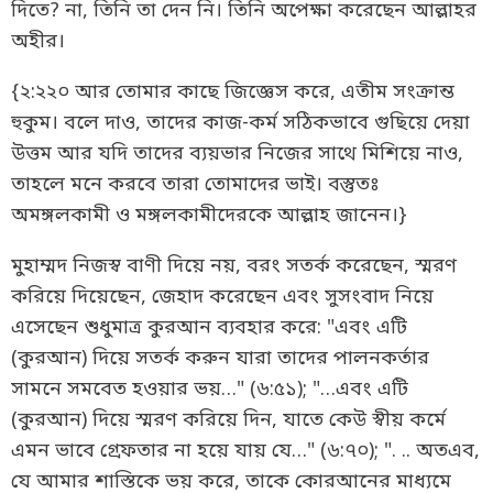
দিতে? না, তিনি তা দেন নি। তিনি অপেক্ষা করেছেন আল্লাহর
অহীর।
{২:২২০ আর তোমার কাছে জিজ্ঞেস করে, এতীম সংক্রান্ত
হুকুম। বলে দাও, তাদের কাজ-কর্ম সঠিকভাবে গুছিয়ে দেয়া
উত্তম আর যদি তাদের ব্যয়ভার নিজের সাথে মিশিয়ে নাও,
তাহলে মনে করবে তারা তোমাদের ভাই। বস্তুতঃ
অমঙ্গলকামী ও মঙ্গলকামীদেরকে আল্লাহ জানেন।}
মুহাম্মদ নিজস্ব বাণী দিয়ে নয়, বরং সতর্ক করেছেন, স্মরণ
করিয়ে দিয়েছেন, জেহাদ করেছেন এবং সুসংবাদ নিয়ে
এসেছেন শুধুমাত্র কুরআন ব্যবহার করে: "এবং এটি
(কুরআন) দিয়ে সতর্ক করুন যারা তাদের পালনকর্তার
সামনে সমবেত হওয়ার ভয়…" (৬:৫১); "…এবং এটি
(কুরআন) দিয়ে স্মরণ করিয়ে দিন, যাতে কেউ স্বীয় কর্মে
এমন ভাবে গ্রেফতার না হয়ে যায় যে…" (৬:৭০); ". .. অতএব,
যে আমার শাস্তিকে ভয় করে, তাকে কোরআনের মাধ্যমে