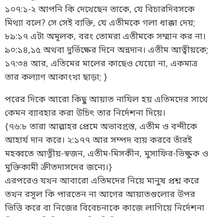
১০৭:১-২ আপনি কি দেখেছেন তাকে, যে বিচারদিবসকে
মিথ্যা বলে? সে সেই ব্যক্তি, যে এতীমকে গলা ধাক্কা দেয়;
৮৯:১৭ এটা অমূলক, বরং তোমরা এতীমকে সম্মান কর না।
৯০:১৪,১৫ অথবা দুর্ভিক্ষের দিনে অন্নদান। এতীম আত্বীয়কে;
১৭:৩৪ আর, এতিমের মালের কাছেও যেয়ো না, একমাত্র
তার কল্যাণ আকাংখা ছাড়া; }
পরের দিকে আরো কিছু আয়াত নাযিল হয় এতিমদের সাথে
কেমন ব্যাবহার করা উচিৎ তার নির্দেশনা দিয়ে।
{৭৬:৮ তারা আল্লাহর প্রেমে অভাবগ্রস্ত, এতীম ও বন্দীকে
আহার্য দান করে। ২:১৭৭ আর সম্পদ ব্যয় করবে তাঁরই
মহব্বতে আত্নীয়-স্বজন, এতীম-মিসকীন, মুসাফির-ভিক্ষুক ও
মুক্তিকামী ক্রীতদাসদের জন্যে।}
এরপরেও যখন আবারো এতিমদের নিয়ে মানুষ প্রশ্ন করে
তখন রসূল কি পারতেন না আগের আয়াতগুলোর উপর
ভিত্তি করে বা নিজের বিবেচনাকে কাজে লাগিয়ে নির্দেশনা