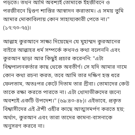
পড়তে। তখন আমি অবশ্যই তোমাকে ইহজীবনে ও
পরজীবনে দ্বিগুণ শাস্তির আস্বাদন করাতাম। এ সময় তুমি
আমার মোকাবিলায় কোন সাহায্যকারী পেতে না।"
(১৭:৭৩-৭৫)।
আল্লাহ কুরআনে সাক্ষ্য দিয়েছেন যে মুহাম্মদ কুরআনের
বাইরে আল্লাহর ধর্ম সম্পর্কে কখনও কথা বলেননি এবং
কুরআন ছাড়া আর কিছুই প্রচার করেননি: "এটা
বিশ্বপালনকর্তার কাছ থেকে অবতীর্ণ। সে যদি আমার নামে
কোন কথা রচনা করত, তবে আমি তার দক্ষিণ হস্ত ধরে
ফেলতাম, অতঃপর কেটে দিতাম তার গ্রীবা। তোমাদের কেউ
তাকে রক্ষা করতে পারতে না। এটা খোদাভীরুদের জন্যে
অবশ্যই একটি উপদেশ।" (৬৯:৪৩-৪৮)। এইভাবে, প্রকৃত
বিশ্বাসীদের এই ঐশী ওহীর কাছে আত্মসমর্পণ করতে হয়;
অর্থাৎ, কুরআন এবং তারা তাদের কামনা-বাসনাকে
অনুসরণ করবে না।