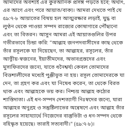
আমাদের অবশ্যই এর কুরআনিক প্রসঙ্গ পড়তে হবে; অর্থাৎ,
এর আগে এবং পরে আয়াত/বাক্য। আমরা দেখতে পাই যে
৫৯:৭-৮ আয়াতের বিষয় হল আত্মরক্ষার লড়াই, যুদ্ধ বা
লুণ্ঠন থেকে পাওয়া সম্পদ রাজ্যের কোষাগারে পৌঁছানো
এবং তা বিতরন। আসুন আমরা এই আয়াতগুলির উপর
গভীরভাবে চিন্তা করি: “আল্লাহ জনপদবাসীদের কাছ থেকে
তাঁর রসূলকে যা দিয়েছেন, তা আল্লাহর, রসূলের, তাঁর
আত্নীয়-স্বজনের, ইয়াতীমদের, অভাবগ্রস্তদের এবং
মুসাফিরদের জন্যে, যাতে ধনৈশ্বর্য্য কেবল তোমাদের
বিত্তশালীদের মধ্যেই পুঞ্জীভূত না হয়। রসূল তোমাদেরকে যা
দেন, তা গ্রহণ কর এবং যা নিষেধ করেন, তা থেকে বিরত
থাক এবং আল্লাহকে ভয় কর। নিশ্চয় আল্লাহ কঠোর
শাস্তিদাতা। এই ধন-সম্পদ দেশত্যাগী নিঃস্বদের জন্যে, যারা
আল্লাহর অনুগ্রহ ও সন্তুষ্টিলাভের অন্বেষণে এবং আল্লাহ তাঁর
রসূলের সাহায্যার্থে নিজেদের বাস্তুভিটা ও ধন-সম্পদ থেকে
বহিস্কৃত হয়েছে। তারাই সত্যবাদী।" (৫৯:৭-৮)।