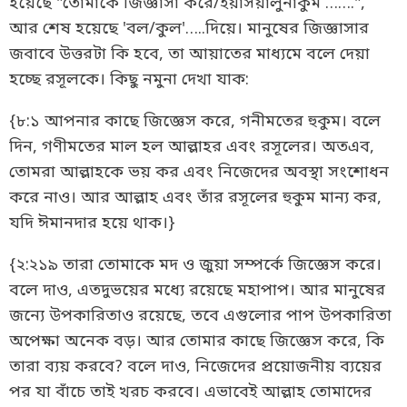
হয়েছে "তোমাকে জিজ্ঞাসা করে/ইয়াসয়ালুনাকুম …….",
আর শেষ হয়েছে 'বল/কুল'…..দিয়ে। মানুষের জিজ্ঞাসার
জবাবে উত্তরটা কি হবে, তা আয়াতের মাধ্যমে বলে দেয়া
হচ্ছে রসূলকে। কিছু নমুনা দেখা যাক:
{৮:১ আপনার কাছে জিজ্ঞেস করে, গনীমতের হুকুম। বলে
দিন, গণীমতের মাল হল আল্লাহর এবং রসূলের। অতএব,
তোমরা আল্লাহকে ভয় কর এবং নিজেদের অবস্থা সংশোধন
করে নাও। আর আল্লাহ এবং তাঁর রসূলের হুকুম মান্য কর,
যদি ঈমানদার হয়ে থাক।}
{২:২১৯ তারা তোমাকে মদ ও জুয়া সম্পর্কে জিজ্ঞেস করে।
বলে দাও, এতদুভয়ের মধ্যে রয়েছে মহাপাপ। আর মানুষের
জন্যে উপকারিতাও রয়েছে, তবে এগুলোর পাপ উপকারিতা
অপেক্ষা অনেক বড়। আর তোমার কাছে জিজ্ঞেস করে, কি
তারা ব্যয় করবে? বলে দাও, নিজেদের প্রয়োজনীয় ব্যয়ের
পর যা বাঁচে তাই খরচ করবে। এভাবেই আল্লাহ তোমাদের