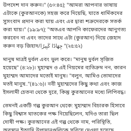
উপদেশ দান করুন।" (৫০:৪৫); "আমরা আপনার ভাষায়
এটাকে (কুরআনকে) সহজ করে দিয়েছি, যাতে ধার্মিকদের
সুসংবাদ প্রদান করা যায় এবং এর দ্বারা শত্রুদেরকে সতর্ক
করা যায়।" (১৯:৯৭); "অতএব আপনি কাফেরদের আনুগত্য
করবেন না এবং তাদের সাথে এটা (কুরআন) দিয়ে জেহাদ
করুন বড় জিহাদ/جِهَادًا كَبِيرًا "(২৫:৫২)
মানুষ মাত্রই দুর্বল এবং ভুল করে। "মানুষ দুর্বল সৃজিত
হয়েছে" (৪:২৮)। মুহাম্মদ ও এই নিয়মের ব্যতিক্রম নন, কারন
মুহাম্মদ আমাদের মতোই মানুষ। "বলুন, আমিও তোমাদের
মতই মানুষ.."(৪১:৬)। নবী মুহাম্মদের কিছু কথা এবং কাজ
ইসলামী চেতনা থেকে দূরে, কিন্তু কুরআনের মধ্যে লিপিবদ্ধ।
তেমনই একটি গল্প কুরআন থেকে: মুহাম্মাদ বিচারক হিসাবে
কিছু বিশ্বাস ঘাতকের পক্ষ নিয়েছিলেন, যদিও তারা ছিল
দোষী পক্ষ। কুরআনের এই গল্প থেকে নাম, পরিস্থিতি,
অবস্থান ইত্যাদি উপাদানগুলিকে সরিয়ে দেওয়া হয়েছে