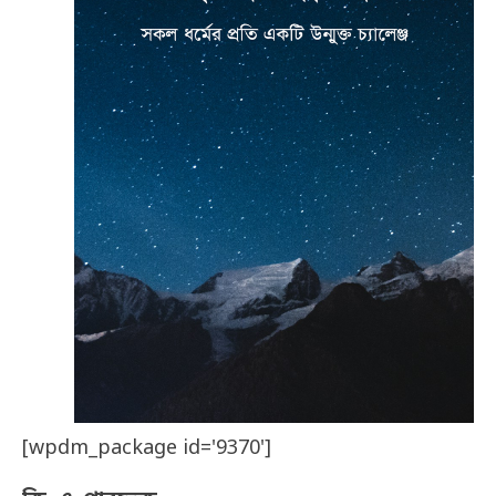
[wpdm_package id='9370']