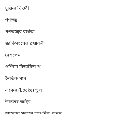
চুক্তির থিওরী
গণতন্ত্র
গণতন্ত্রের ব্যর্থতা
জাতিসংঘের প্রশ্নাবলী
দেশপ্রেম
পশ্চিমা চিন্তাবিদগণ
নৈতিক মান
লকের (Locke) ভুল
উচ্চতর আইন
আলোর সন্ধানে আধুনিক মানুষ