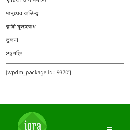
স্থায়িতা ও পরিবর্তন
মানুষের ব্যক্তিত্ব
স্থায়ী মূল্যবোধ
তুলনা
গ্রন্থপঞ্জি
[wpdm_package id='9370']