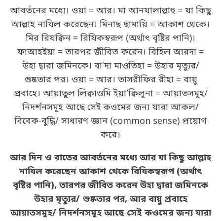
আবর্তনের মধ্যে। ওয়া = আর। মা আনযালাল্লাহু = যা কিছু
আল্লাহ নাযিল করেছেন। মিনাছ ছামায়ি = আকাশ থেকে।
মির রিযক্বিন = রিযিকস্বরূপ (অর্থাৎ বৃষ্টির পানি)।
ফাআহইয়া = তারপর জীবিত করেন। বিহিল আরদা =
উহা দ্বারা জমিনকে। বা’দা মাওতিহা = উহার মৃত্যুর/
শুষ্কতার পর। ওয়া = আর। তাসরীফির রীহা = বায়ু
প্রবাহে। আয়াতুল লিক্বাওমি ইয়া’ক্বিলূনা = আয়াতসমূহ/
নিদর্শনসমূহ আছে সেই কওমের জন্য যারা আকল/
বিবেক-বুদ্ধি/ সাধারণ জ্ঞান (common sense) প্রয়োগ
করে।
আর দিন ও রাতের আবর্তনের মধ্যে আর যা কিছু আল্লাহ
নাযিল করেছেন আকাশ থেকে রিযিকস্বরূপ (অর্থাৎ
বৃষ্টির পানি), তারপর জীবিত করেন উহা দ্বারা জমিনকে
উহার মৃত্যুর/ শুষ্কতার পর, আর বায়ু প্রবাহে
আয়াতসমূহ/ নিদর্শনসমূহ আছে সেই কওমের জন্য যারা