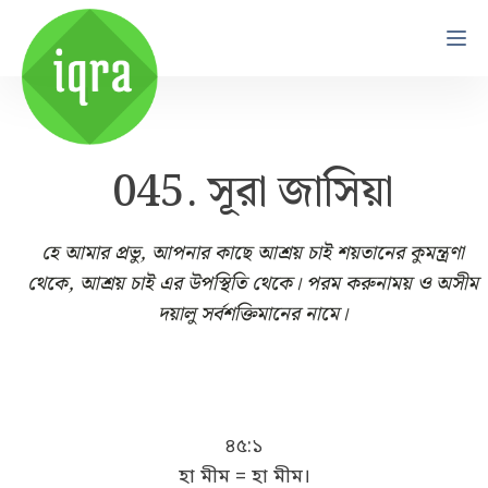
045. সূরা জাসিয়া
হে আমার প্রভু, আপনার কাছে আশ্রয় চাই শয়তানের কুমন্ত্রণা
থেকে, আশ্রয় চাই এর উপস্থিতি থেকে। পরম করুনাময় ও অসীম
দয়ালু সর্বশক্তিমানের নামে।
৪৫:১
হা মীম = হা মীম।