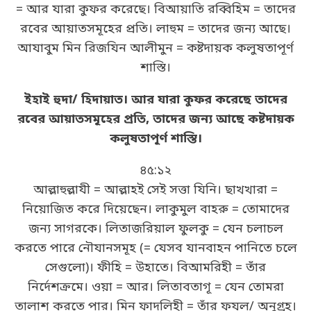
= আর যারা কুফর করেছে। বিআয়াতি রব্বিহিম = তাদের
রবের আয়াতসমূহের প্রতি। লাহুম = তাদের জন্য আছে।
আযাবুম মিন রিজযিন আলীমুন = কষ্টদায়ক কলুষতাপূর্ণ
শাস্তি।
ইহাই হুদা/ হিদায়াত। আর যারা কুফর করেছে তাদের
রবের আয়াতসমূহের প্রতি, তাদের জন্য আছে কষ্টদায়ক
কলুষতাপূর্ণ শাস্তি।
৪৫:‌১২
আল্লাহুল্লাযী = আল্লাহই সেই সত্তা যিনি। ছাখখারা =
নিয়োজিত করে দিয়েছেন। লাকুমুল বাহরু = তোমাদের
জন্য সাগরকে। লিতাজরিয়াল ফুলকু = যেন চলাচল
করতে পারে নৌযানসমূহ (= যেসব যানবাহন পানিতে চলে
সেগুলো)। ফীহি = উহাতে। বিআমরিহী = তাঁর
নির্দেশক্রমে। ওয়া = আর। লিতাবতাগূ = যেন তোমরা
তালাশ করতে পার। মিন ফাদলিহী = তাঁর ফযল/ অনুগ্রহ।