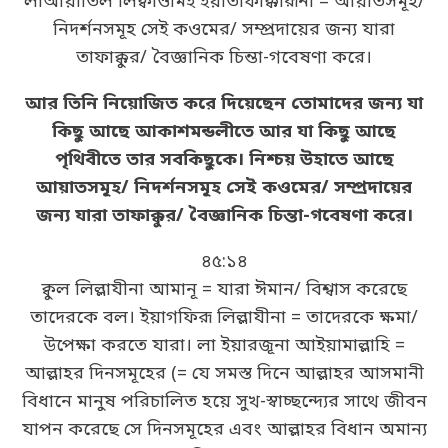
লাআয়াতিল লিক্বাওমিইঁ ইয়াতাফাক্কারূনা = আয়াতসমূহ/
নিদর্শনসমূহ সেই কওমের/ সম্প্রদায়ের জন্য যারা
তাফাক্কুর/ বৈজ্ঞানিক চিন্তা-গবেষণা করে।
আর তিনি নিয়োজিত করে দিয়েছেন তোমাদের জন্য যা
কিছু আছে আকাশমন্ডলীতে আর যা কিছু আছে
পৃথিবীতে তার সবকিছুকে। নিশ্চয় উহাতে আছে
আয়াতসমূহ/ নিদর্শনসমূহ সেই কওমের/ সম্প্রদায়ের
জন্য যারা তাফাক্কুর/ বৈজ্ঞানিক চিন্তা-গবেষণা করে।
৪৫:১৪
ক্বুল লিল্লাযীনা আমানূ = যারা ঈমান/ বিশ্বাস করেছে
তাদেরকে বল। ইয়াগফিরূ লিল্লাযীনা = তাদেরকে ক্ষমা/
উপেক্ষা করতে যারা। লা ইয়ারজূনা আইয়ামাল্লাহি =
আল্লাহর দিনসমূহের (= যে সমস্ত দিনে আল্লাহর আসমানী
বিধানে মানুষ পরিচালিত হয়ে সুখ-স্বাচ্ছন্দ্যের সাথে জীবন
যাপন করেছে সে দিনসমূহের এবং আল্লাহর বিধান অমান্য