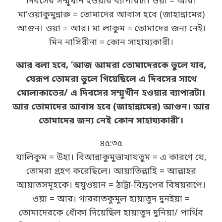
দিবসের সম্মুখীন হওয়ার ব্যাপারটা। ওয়া = আর।
মা’ওয়াকুমুন্নারু = তোমাদের আবাস হবে (জাহান্নামের)
আগুন। ওয়া = আর। মা লাকুম = তোমাদের জন্য নেই।
মিন নাসিরীনা = কোন সাহায্যকারী।
আর বলা হবে, ‘আজ আমরা তোমাদেরকে ভুলে যাব,
যেরূপ তোমরা ভুলে গিয়েছিলে এ দিবসের সাথে
মোলাকাতের/ এ দিবসের সম্মুখীন হওয়ার ব্যাপারটা।
আর তোমাদের আবাস হবে (জাহান্নামের) আগুন। আর
তোমাদের জন্য নেই কোন সাহায্যকারী’।
৪৫:৩৫
যালিকুম = উহা। বিআন্নাকুমুত্তাখাযতুম = এ কারণে যে,
তোমরা গ্রহণ করেছিলে। আয়াতিল্লাহি = আল্লাহর
আয়াতসমূহকে। হুযুওয়ান = ঠাট্টা-বিদ্রূপের বিষয়রূপে।
ওয়া = আর। গাররাতকুমুল হায়াতুদ দুনইয়া =
তোমাদেরকে ধোঁকা দিয়েছিল হায়াতুদ দুনিয়া/ পার্থিব