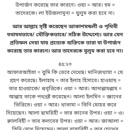
উপার্জন করেছে তার কারণে। ওয়া = আর। হুম =
তাদেরকে। লা ইউজলামূনা = যুলুম করা হবে না।
আর আল্লাহ সৃষ্টি করেছেন আকাশমন্ডলী ও পৃথিবী
যথাযথভাবে/ যৌক্তিকভাবে/ সঠিক উদ্দেশ্যে। আর যেন
প্রতিফল দেয়া যায় প্রত্যেক ব্যক্তিকে তারা যা উপার্জন
করেছে তার কারণে। আর তাদেরকে যুলুম করা হবে না।
৪৫:২৩
আফারআইতা = তুমি কি ভেবে দেখেছ। মানিত্তাখাযা = যে
গ্রহণ করেছে। ইলাহাহু = তার ইলাহ হিসাবে। হাওয়াহু =
তার হাওয়াকে/ প্রবৃত্তিকে। ওয়া = আর। আদাল্লাহুল্লাহু =
আল্লাহ তাকে পথভ্রষ্ট করেছেন। আলা ইলমিন = জ্ঞানের
ভিত্তিতে। ওয়া = আর। খাতামা = তিনি মোহর করে
দিয়েছেন। আলা ছাময়িহী = তার কানের উপর। ওয়া = ও।
ক্বালবিহী = তার কলবের উপর। ওয়া = আর। জাআলা =
তিনি রেখে দিয়েছেন। আলা বাসারিহী = তার চোখের