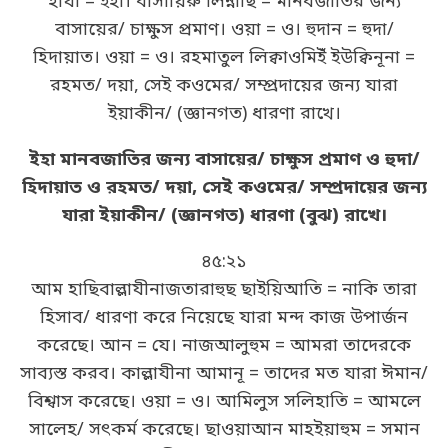
হাযা = ইহা। বাসায়িরু লিন্নাছি = মানবজাতির জন্য
বাসায়ের/ চাক্ষুস প্রমাণ। ওয়া = ও। হুদান = হুদা/
হিদায়াত। ওয়া = ও। রহমাতুল লিক্বাওমিইঁ ইউক্বিনূনা =
রহমত/ দয়া, সেই কওমের/ সম্প্রদায়ের জন্য যারা
ইয়াকীন/ (জ্ঞানগত) ধারণা রাখে।
ইহা মানবজাতির জন্য বাসায়ের/ চাক্ষুস প্রমাণ ও হুদা/
হিদায়াত ও রহমত/ দয়া, সেই কওমের/ সম্প্রদায়ের জন্য
যারা ইয়াকীন/ (জ্ঞানগত) ধারণা (বুঝ) রাখে।
৪৫:২১
আম হাছিবাল্লাযীনাজতারাহুছ ছাইয়িআতি = নাকি তারা
হিসাব/ ধারণা করে নিয়েছে যারা মন্দ কাজ উপার্জন
করেছে। আন = যে। নাজআলুহুম = আমরা তাদেরকে
সাব্যস্ত করব। কাল্লাযীনা আমানূ = তাদের মত যারা ঈমান/
বিশ্বাস করেছে। ওয়া = ও। আমিলুস সলিহাতি = আমলে
সালেহ/ সৎকর্ম করেছে। ছাওয়াআন মাহইয়াহুম = সমান