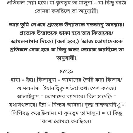
প্রতিফল দেয়া হবে। মা কুনতুম তা’মালূনা = যা কিছু কাজ
তোমরা করছিলে তা অনুযায়ী।
আর তুমি দেখবে প্রত্যেক উম্মাতকে নতজানু অবস্থায়।
প্রত্যেক উম্মাতকে ডাকা হবে তার কিতাবের/
আমলনামার দিকে। (বলা হবে,) ‘আজ তোমাদেরকে
প্রতিফল দেয়া হবে যা কিছু কাজ তোমরা করছিলে তা
অনুযায়ী।
৪৫:২৯
হাযা = ইহা। কিতাবুনা = আমাদের তৈরি করা কিতাব/
আমলনামা। ইয়ানত্বিক্বু = উহা তথ্য পেশ করছে।
আলাইকুম = তোমাদের ব্যাপারে। বিল হাক্বক্বি =
যথাযথভাবে। ইন্না = নিশ্চয় আমরা। কুন্না নাছতানছিখু =
লিপিবদ্ধ করেছিলাম। মা কুনতুম তা’মালূনা = যা কিছু
কাজ তোমরা করছিলে।