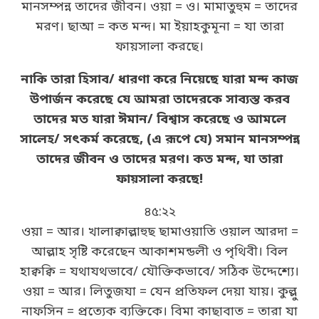
মানসম্পন্ন তাদের জীবন। ওয়া = ও। মামাতুহুম = তাদের
মরণ। ছাআ = কত মন্দ। মা ইয়াহকুমূনা = যা তারা
ফায়সালা করছে।
নাকি তারা হিসাব/ ধারণা করে নিয়েছে যারা মন্দ কাজ
উপার্জন করেছে যে আমরা তাদেরকে সাব্যস্ত করব
তাদের মত যারা ঈমান/ বিশ্বাস করেছে ও আমলে
সালেহ/ সৎকর্ম করেছে, (এ রূপে যে) সমান মানসম্পন্ন
তাদের জীবন ও তাদের মরণ। কত মন্দ, যা তারা
ফায়সালা করছে!
৪৫:২২
ওয়া = আর। খালাক্বাল্লাহুছ ছামাওয়াতি ওয়াল আরদা =
আল্লাহ সৃষ্টি করেছেন আকাশমন্ডলী ও পৃথিবী। বিল
হাক্বক্বি = যথাযথভাবে/ যৌক্তিকভাবে/ সঠিক উদ্দেশ্যে।
ওয়া = আর। লিতুজযা = যেন প্রতিফল দেয়া যায়। কুল্লু
নাফসিন = প্রত্যেক ব্যক্তিকে। বিমা কাছাবাত = তারা যা