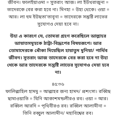
জীবন। ফালইয়াওমা = সুতরাং আজ। লা ইউখরাজূনা =
তাদেরকে বের করা হবে না। মিনহা = উহা থেকে। ওয়া =
আর। লা হুম ইউছতা’তাবূনা = তাদেরকে সন্তুষ্টি লাভের
সুযোগও দেয়া হবে না।
উহা এ কারণে যে, তোমরা গ্রহণ করেছিলে আল্লাহর
আয়াতসমূহকে ঠাট্টা-বিদ্রূপের বিষয়রূপে। আর
তোমাদেরকে ধোঁকা দিয়েছিল হায়াতুদ দুনিয়া/ পার্থিব
জীবন। সুতরাং আজ তাদেরকে বের করা হবে না উহা
থেকে আর তাদেরকে সন্তুষ্টি লাভের সুযোগও দেয়া হবে
না।
৪৫:৩৬
ফালিল্লাহিল হামদু = আল্লাহর জন্য হামদ/ প্রশংসা। রব্বিছ
ছামাওয়াতি = যিনি আকাশমন্ডলীরও রব। ওয়া = আর।
রব্বিল আরদি = পৃথিবীরও রব। রব্বিল আলামীনা =
তিনি রব্বুল আলামীন/ মহাবিশ্বের রব।